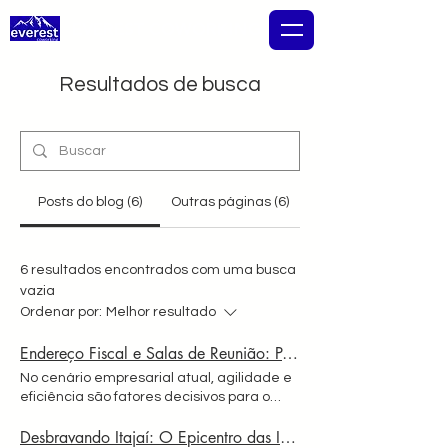
EVEREST COWORKING
Resultados de busca
Posts do blog (6)
Outras páginas (6)
6 resultados encontrados com uma busca
vazia
Ordenar por:
Melhor resultado
Endereço Fiscal e Salas de Reunião: Por que São Estratégicos para Empresas Modernas?
No cenário empresarial atual, agilidade e
eficiência são fatores decisivos para o
sucesso. Cada vez mais empresas — de
Desbravando Itajaí: O Epicentro das Importações Brasileiras!
pequenos negócios a grandes