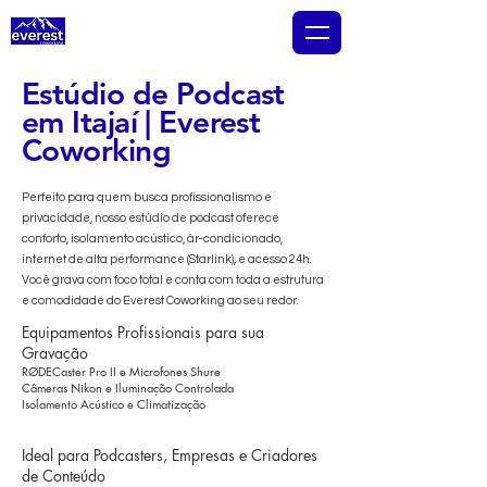
EVEREST COWORKING
Estúdio de Podcast
em Itajaí | Everest
Coworking
Perfeito para quem busca profissionalismo e
privacidade, nosso estúdio de podcast oferece
conforto, isolamento acústico, ár-condicionado,
internet de alta performance (Starlink), e acesso 24h.
Você grava com foco total e conta com toda a estrutura
e comodidade do Everest Coworking ao seu redor.
Equipamentos Profissionais para sua
Gravação
RØDECaster Pro II e Microfones Shure
Câmeras Nikon e Iluminação Controlada
Isolamento Acústico e Climatização
Ideal para Podcasters, Empresas e Criadores
de Conteúdo​